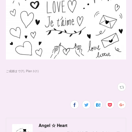
ご成婚まで
(
7
)
Plan３
(
1
)
Angel ☆ Heart